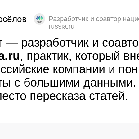
осёлов
Разработчик и соавтор наци
russia.ru
 — разработчик и соавт
a.ru
, практик, который в
ссийские компании и по
ты с большими данными.
место пересказа статей.