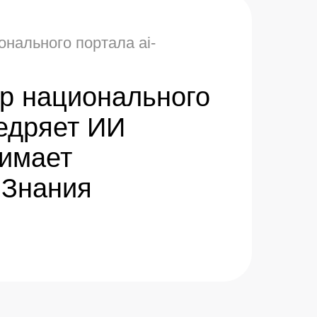
онального портала ai-
ор национального
недряет ИИ
нимает
 Знания