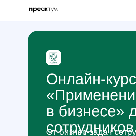
Онлайн-кур
«Применени
в бизнесе» 
сотрудников
От бизнес-задач сотр