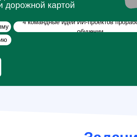
и дорожной картой
4 командные идеи ИИ-проектов прораб
мму
обучении
нию