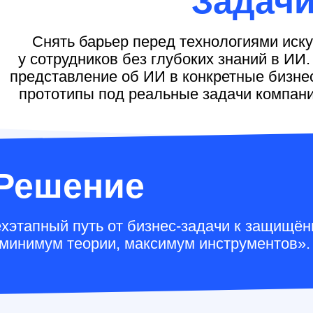
Задач
Снять барьер перед технологиями иску
у сотрудников без глубоких знаний в ИИ
представление об ИИ в конкретные бизн
прототипы под реальные задачи компани
Решение
ёхэтапный путь от бизнес-задачи к защищё
«минимум теории, максимум инструментов».