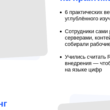
6 практических в
углублённого изу
Сотрудники сами 
серверами, конте
собирали рабочи
Учились считать 
внедрения — чтоб
на языке цифр
нг