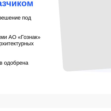
азчиком
решение под
ами АО «Гознак»
архитектурных
ов одобрена