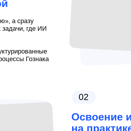
ой
ю», а сразу
 задачи, где ИИ
руктурированные
роцессы Гознака
02
Освоение 
на практик