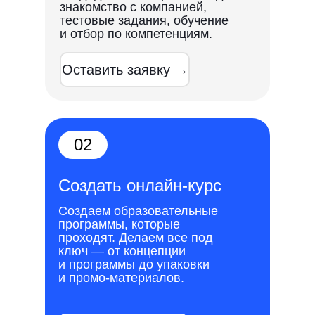
знакомство с компанией,
тестовые задания, обучение
и отбор по компетенциям.
Оставить заявку →
02
Создать онлайн-курс
Создаем образовательные
программы, которые
проходят. Делаем все под
Рассказываем,
ключ — от концепции
и программы до упаковки
кому и как мы уже
и промо-материалов.
помогли