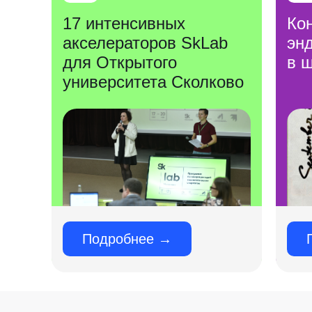
17 интенсивных
Ко
акселераторов SkLab
эн
для Открытого
в 
университета Сколково
Подробнее →