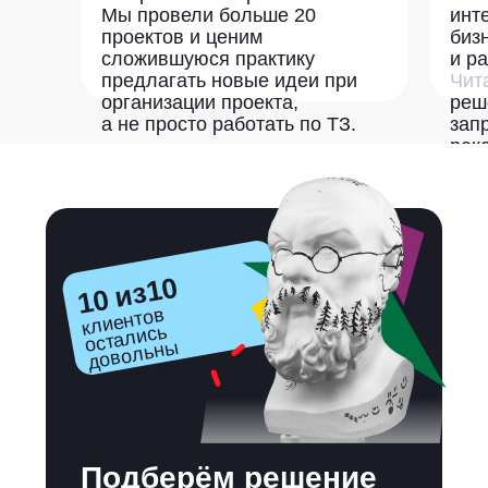
Мы провели больше 20
инт
проектов и ценим
биз
сложившуюся практику
и р
предлагать новые идеи при
Чит
организации проекта,
реш
а не просто работать по ТЗ.
зап
рек
кол
10 из10
клиентов
довольн
проекто
остались
ы
м
Подберём решение