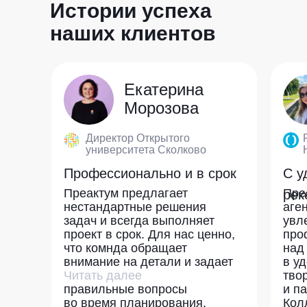
Истории успеха
наших клиентов
Онлайн-курс «Введение
Первый в России
Обучающий игровой
Он
Ка
Ви
в продакт-менеджмент»
девелоперский
бот по тайм-
в I
от
ст
Екатерина
для клиентов ПСБ
челлендж для
менеджменту для
со
со
ло
Морозова
крупнейшего
внутреннего
ке
пр
застройщика столицы
университета КРОК
Директор Открытого
университета Сколково
Профессионально и в срок
С у
Преактум предлагает
Пре
рек
нестандартные решения
аге
задач и всегда выполняет
увл
проект в срок. Для нас ценно,
про
что комнда обращает
над
внимание на детали и задает
в у
Подробнее →
Подробнее →
Подробнее →
Читать далее
тво
правильные вопросы
и п
во время планирования.
Кол